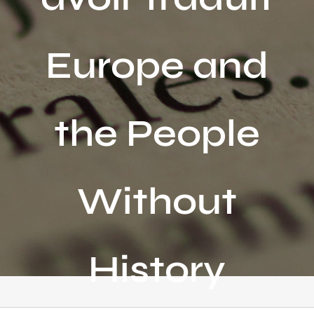
Activités
Europe and
Publications
Recherche
sur
the People
le
site
:
Without
History