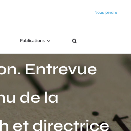
Nous joindre
terre : de la
Publications
on. Entrevue
nu de la
et directrice