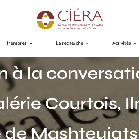
gardiennes de la 
Membres
La recherche
Activités
n à la conversati
lérie Courtois, Il
e Mashteuiatsh 