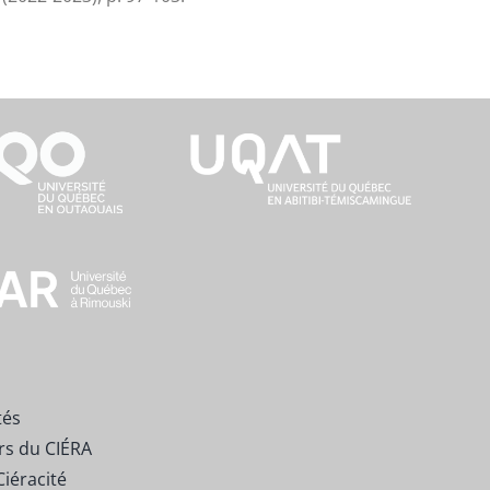
tés
rs du CIÉRA
Ciéracité