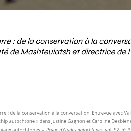
tive de leadershi
rre : de la conservation à la convers
 de Mashteuiatsh et directrice de l’I
rre : de la conservation à la conversation. Entrevue avec V
rship autochtone » dans Justine Gagnon et Caroline Desbiens (
o
oniaux autochtones »,
Revue d'études autochtones
, vol. 52, n
3 