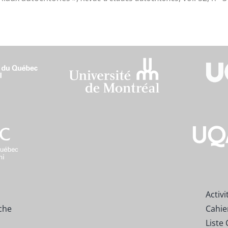
Activi
che
Cahie
Liste 