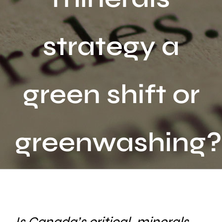
Activités
strategy a
Publications
Recherche
sur
green shift or
le
site
:
greenwashing?