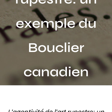
Activités
exemple du
Publications
Recherche
sur
Bouclier
le
site
:
canadien