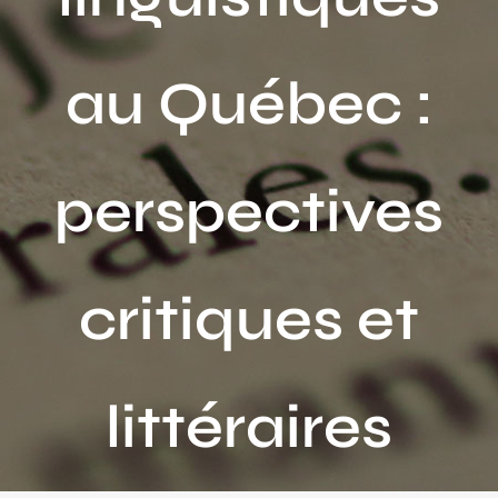
Activités
au Québec :
Publications
Recherche
sur
perspectives
le
site
:
critiques et
littéraires