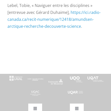
Lebel, Tobie, « Naviguer entre les disciplines »
[entrevue avec Gérard Duhaime],
https://ici.radio-
canada.ca/recit-numerique/12418/amundsen-
arctique-recherche-decouverte-science
.
Toggle
Toggle