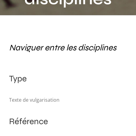
Activités
Publications
Recherche
Naviguer entre les disciplines
sur
le
site
:
Type
Texte de vulgarisation
Référence