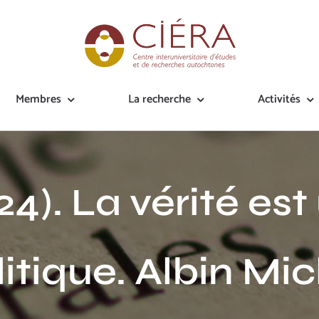
Membres
La recherche
Activités
024). La vérité es
litique. Albin Mic