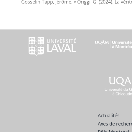
Gosselin-Tapp, Jérôme, « Origgi, G. (2024). La véri
Actualités
Axes de recher
Pôle Montréal