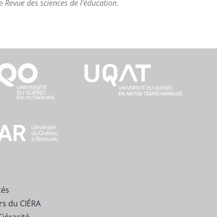
de
Revue des sciences de l’éducation
.
tés
rs du CIÉRA
Ciéracité