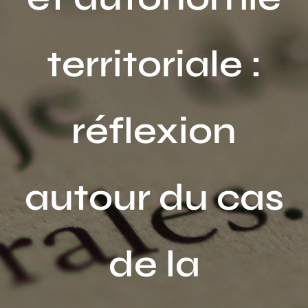
Activités
territoriale :
Publications
Recherche
sur
réflexion
le
site
:
autour du cas
de la