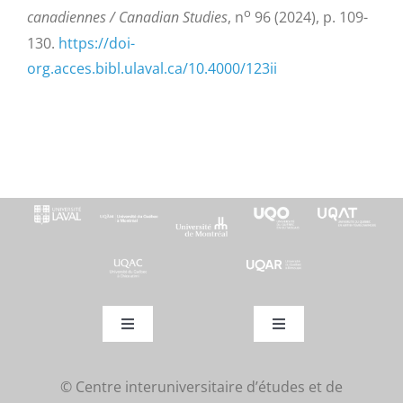
o
canadiennes / Canadian Studies
, n
96 (2024), p. 109-
130.
https://doi-
org.acces.bibl.ulaval.ca/10.4000/123ii
Toggle
Toggle
Navigation
Navigation
Actualités
Activités
© Centre interuniversitaire d’études et de