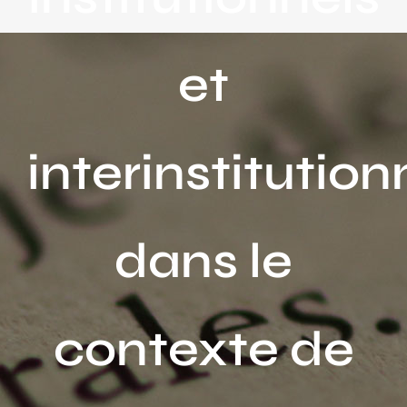
Activités
et
Publications
Recherche
sur
interinstitution
le
site
:
dans le
contexte de