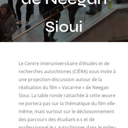
Activités
Sioui
Publications
Recherche
sur
le
site
Le Centre interuniversitaire d’études et de
:
recherches autochtones (CIÉRA) vous invite à
une projection-discussion autour de la
réalisation du film « Vacarme » de Neegan
Sioui. La table ronde rattachée à cette œuvre
ne portera pas sur la thématique du film elle-
même, mais surtout sur le décloisonnement
des parcours des étudiant.e.s et de
professionnel.le.s autochtones dans le milieu