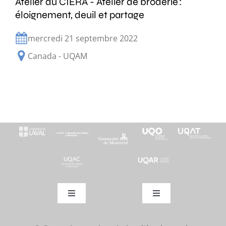
Atelier du CIÉRA - Atelier de broderie :
éloignement, deuil et partage
mercredi 21 septembre 2022
Canada - UQAM
Toggle
Toggle
Navigation
Navigation
Actualités
Activités