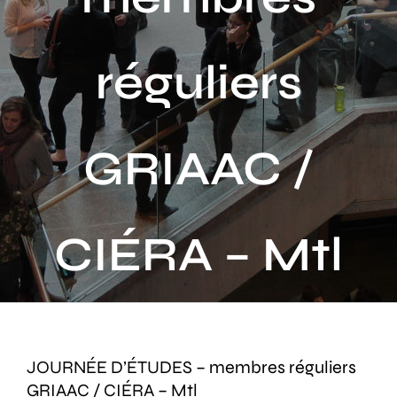
Activités
réguliers
Publications
Recherche
sur
GRIAAC /
le
site
:
CIÉRA – Mtl
JOURNÉE D’ÉTUDES – membres réguliers
GRIAAC / CIÉRA – Mtl