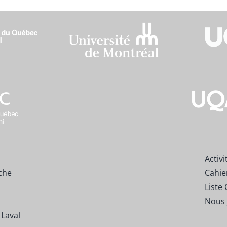
Activi
che
Cahie
Liste 
Nous 
 Laval