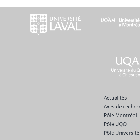
Actualités
Axes de recher
Pôle Montréal
Pôle UQO
Pôle Université