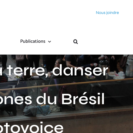
Nous joindre
Publications
 terre, danser
ones du Brésil
otovoice