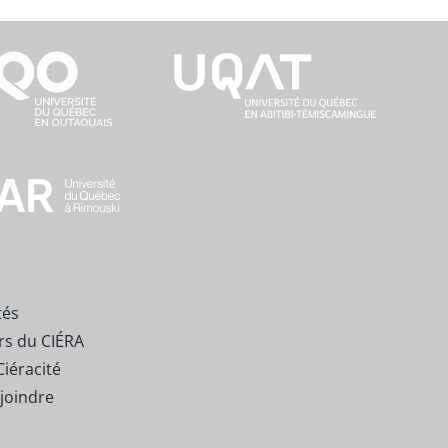
tés
rs du CIÉRA
Ciéracité
joindre