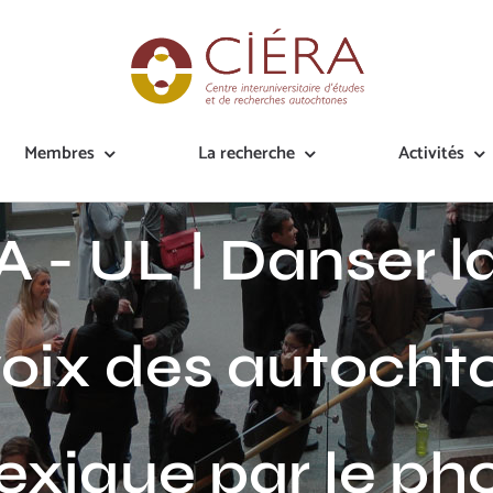
Membres
La recherche
Activités
 - UL | Danser la
 voix des autocht
exique par le ph