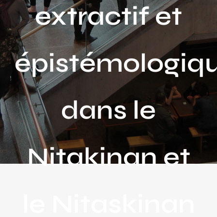
extractif et
épistémologiq
dans le
Nitakinan et
le Nitaskinan