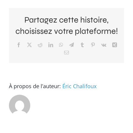
au
Congrès
Partagez cette histoire,
de
l’ACFAS
choisissez votre plateforme!
2024
Facebook
X
Reddit
LinkedIn
WhatsApp
Telegram
Tumblr
Pinterest
Vk
Xing
Courriel
À propos de l’auteur:
Éric Chalifoux