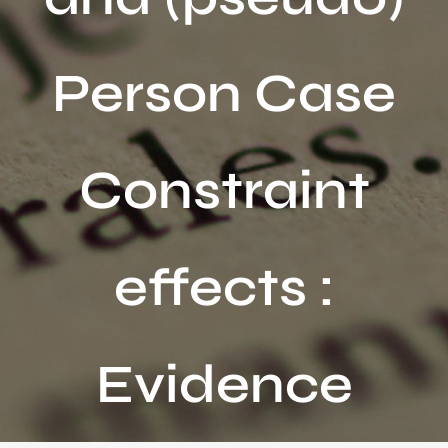
Activités
Person Case
Publications
Recherche
sur
Constraint
le
site
:
effects :
Evidence