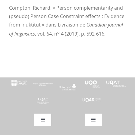
Compton, Richard, « Person complementarity and
(pseudo) Person Case Constraint effects : Evidence
from Inuktitut » dans Livraison de
Canadian journal
o
of linguistics
, vol. 64, n
4 (2019), p. 592-616.
Toggle
Toggle
Navigation
Navigation