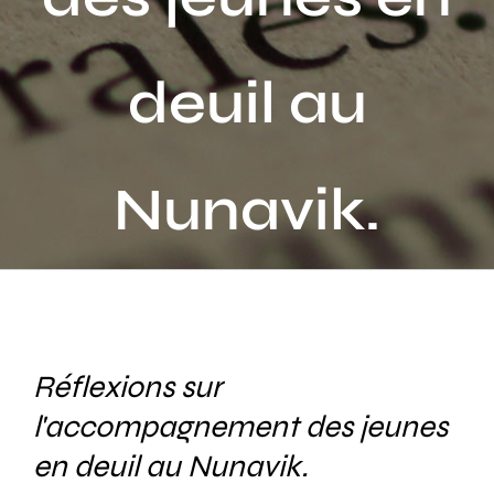
Activités
deuil au
Publications
Recherche
sur
Nunavik.
le
site
:
Réflexions sur
l'accompagnement des jeunes
en deuil au Nunavik.