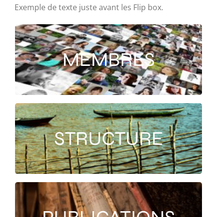
Exemple de texte juste avant les Flip box.
MEMBRES
Les membres
STRUCTURE
Structure du centre