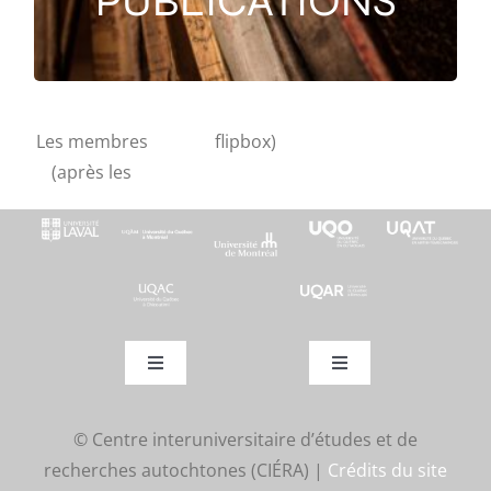
PUBLICATIONS
Les publications
Les membres
flipbox)
(après les
Toggle
Toggle
Navigation
Navigation
Actualités
Activités
© Centre interuniversitaire d’études et de
recherches autochtones (CIÉRA) |
Crédits du site