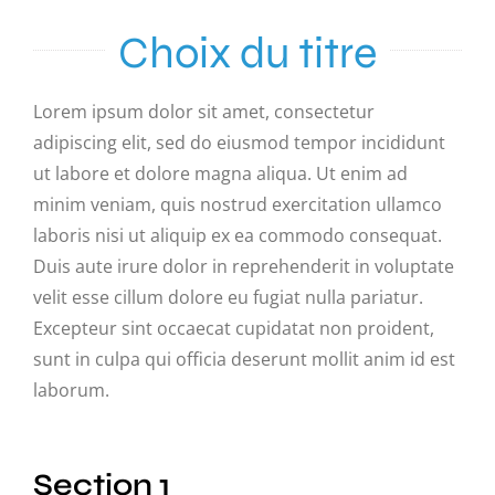
Activités
Choix du titre
Publications
Lorem ipsum dolor sit amet, consectetur
adipiscing elit, sed do eiusmod tempor incididunt
Recherche
ut labore et dolore magna aliqua. Ut enim ad
sur
minim veniam, quis nostrud exercitation ullamco
le
laboris nisi ut aliquip ex ea commodo consequat.
site
Duis aute irure dolor in reprehenderit in voluptate
:
velit esse cillum dolore eu fugiat nulla pariatur.
Excepteur sint occaecat cupidatat non proident,
sunt in culpa qui officia deserunt mollit anim id est
laborum.
Section 1